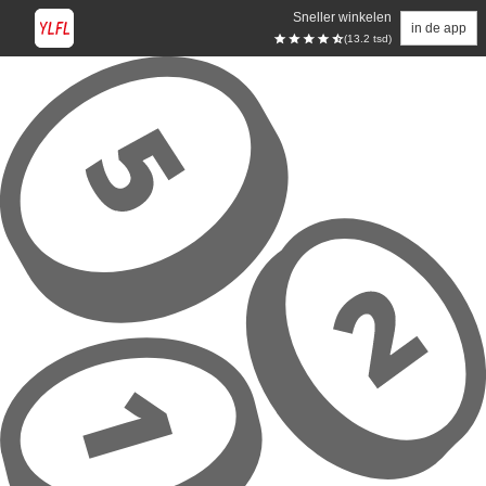
Sneller winkelen
in de app
(13.2 tsd)
Overslaan naar hoofdinhoud