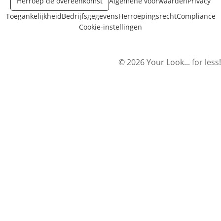
Herroep de overeenkomst
Algemene voorwaarden
Privacy
Toegankelijkheid
Bedrijfsgegevens
Herroepingsrecht
Compliance
Cookie-instellingen
© 2026 Your Look... for less!