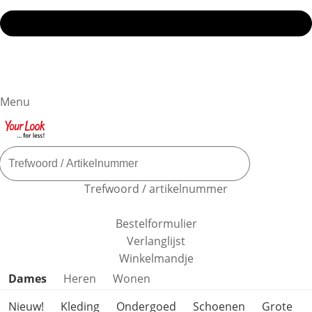
Menu
Trefwoord / artikelnummer
Bestelformulier
Verlanglijst
Winkelmandje
Productcategorieën overslaan
Dames
Heren
Wonen
Nieuw!
Kleding
Ondergoed
Schoenen
Grote