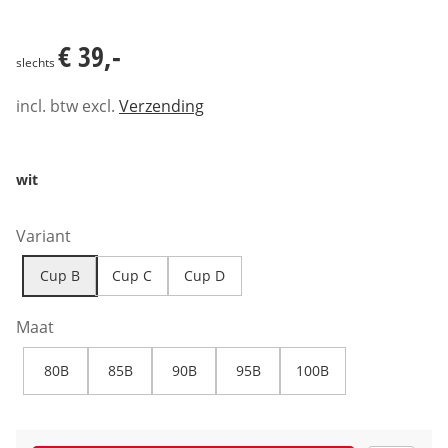
€ 39,-
€ 39,-
slechts
incl. btw excl.
Verzending
wit
Variant
Cup B
Cup C
Cup D
Maat
80B
85B
90B
95B
100B