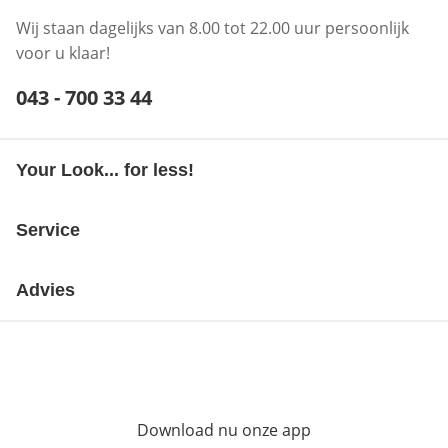
Wij staan dagelijks van 8.00 tot 22.00 uur persoonlijk
voor u klaar!
Telefoonnummer:
043 - 700 33 44
Opent telefoonclient
Your Look... for less!
Service
Advies
Download nu onze app
Opent in nieuw ve