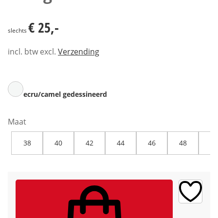
€ 25,-
€ 25,-
slechts
incl. btw excl.
Verzending
ecru/camel gedessineerd
Maat
38
40
42
44
46
48
50