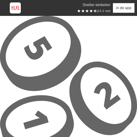
Sneller winkelen
in de app
(13.2 tsd)
Overslaan naar hoofdinhoud