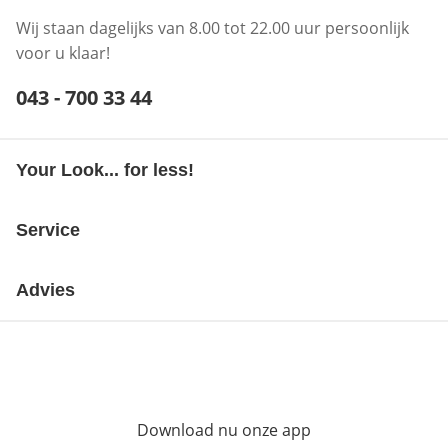
Wij staan dagelijks van 8.00 tot 22.00 uur persoonlijk
voor u klaar!
Telefoonnummer:
043 - 700 33 44
Opent telefoonclient
Your Look... for less!
Service
Advies
Download nu onze app
Opent in nieuw ve