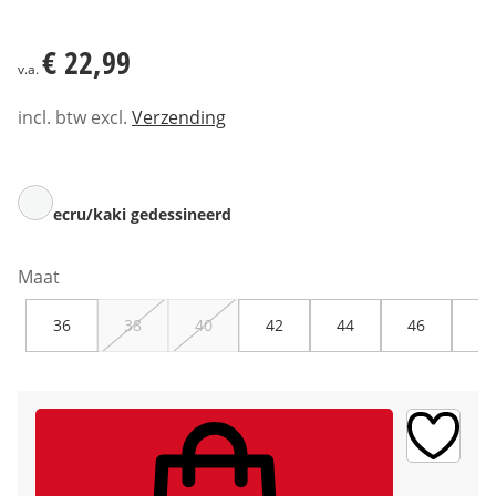
€ 22,99
€ 22,99
v.a.
incl. btw excl.
Verzending
ecru/kaki gedessineerd
Maat
36
38
40
42
44
46
48