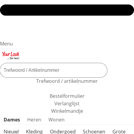
Menu
Trefwoord / artikelnummer
Bestelformulier
Verlanglijst
Winkelmandje
Productcategorieën overslaan
Dames
Heren
Wonen
Nieuw!
Kleding
Ondergoed
Schoenen
Grote