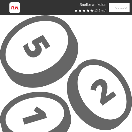
Sneller winkelen
in de app
(13.2 tsd)
Overslaan naar hoofdinhoud