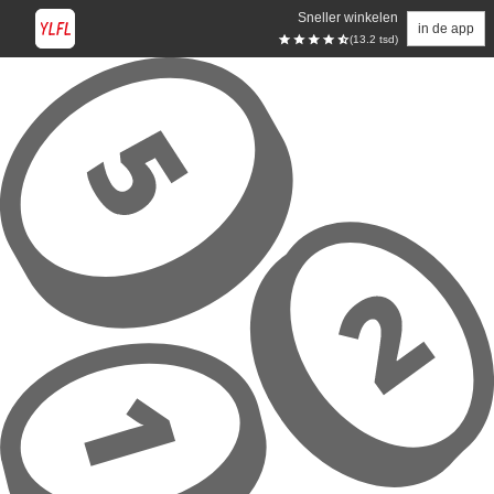
Sneller winkelen
in de app
(13.2 tsd)
Overslaan naar hoofdinhoud