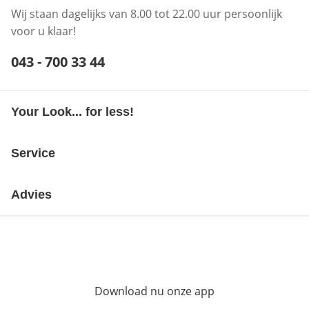
Wij staan dagelijks van 8.00 tot 22.00 uur persoonlijk
voor u klaar!
Telefoonnummer:
043 - 700 33 44
Opent telefoonclient
Your Look... for less!
Service
Advies
Download nu onze app
Opent in nieuw ve