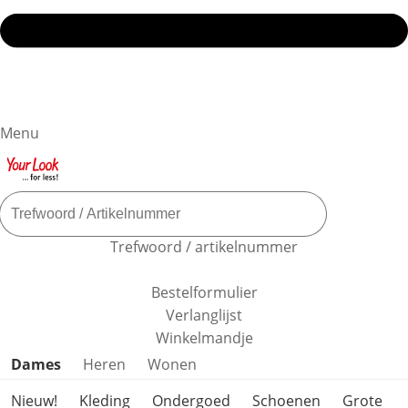
Menu
Trefwoord / artikelnummer
Bestelformulier
Verlanglijst
Winkelmandje
Productcategorieën overslaan
Dames
Heren
Wonen
Nieuw!
Kleding
Ondergoed
Schoenen
Grote