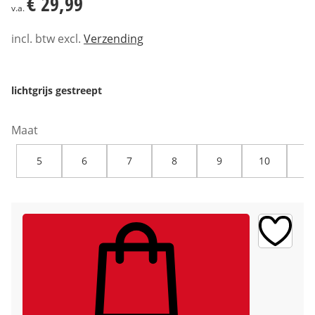
€ 29,99
v.a.
incl. btw excl.
Verzending
lichtgrijs gestreept
Maat
5
6
7
8
9
10
12