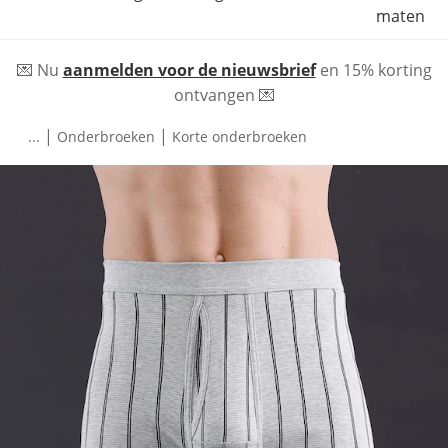
maten
💌 Nu
aanmelden voor de nieuwsbrief
en 15% korting
ontvangen 💌
|
|
...
Onderbroeken
Korte onderbroeken