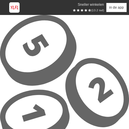
Sneller winkelen
in de app
(13.2 tsd)
Overslaan naar hoofdinhoud