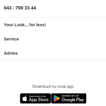
Telefoonnummer:
043 - 700 33 44
Opent telefoonclient
Your Look... for less!
Service
Advies
Download nu onze app
Opent in nieuw ve
Opent in nieuw venster
Opent in nieuw venster