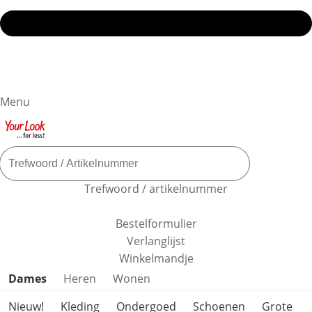
Menu
Trefwoord / artikelnummer
Bestelformulier
Verlanglijst
Winkelmandje
Productcategorieën overslaan
Dames
Heren
Wonen
Nieuw!
Kleding
Ondergoed
Schoenen
Grote