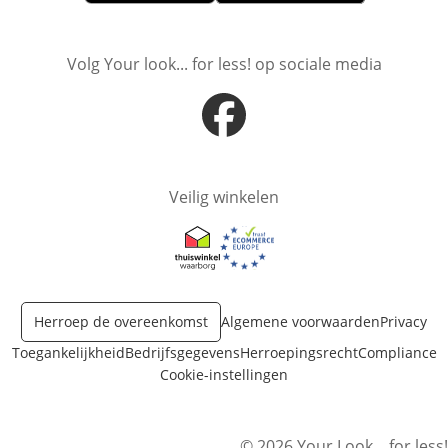
Opent in nieuw venster
Opent in nieuw venster
Volg Your look... for less! op sociale media
Opent in nieuw venster
Veilig winkelen
Opent in nieuw venster
Opent in nieuw venster
Herroep de overeenkomst
Algemene voorwaarden
Privacy
Toegankelijkheid
Bedrijfsgegevens
Herroepingsrecht
Compliance
Cookie-instellingen
© 2026 Your Look... for less!