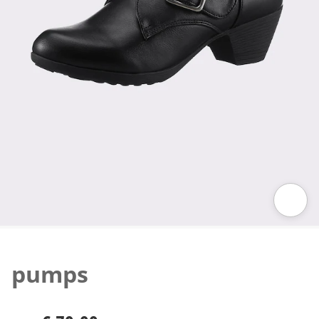
Klik om de afbeelding te vergroten
pumps
€ 79,99