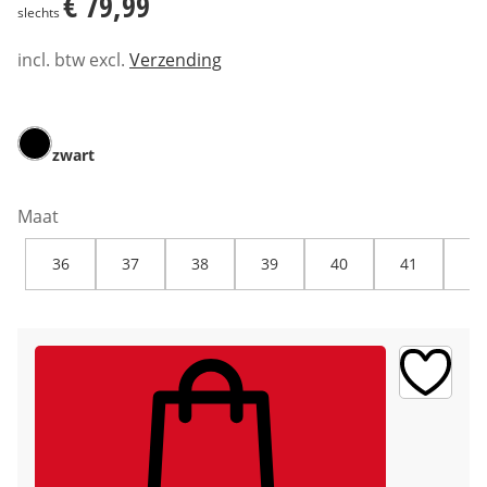
€ 79,99
slechts
incl. btw excl.
Verzending
zwart
Maat
36
37
38
39
40
41
42