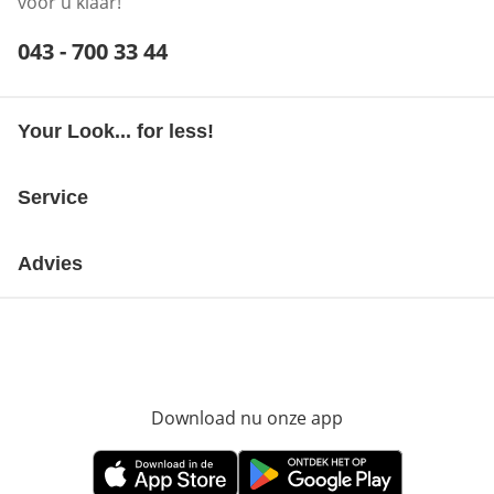
voor u klaar!
Telefoonnummer:
043 - 700 33 44
Opent telefoonclient
Your Look... for less!
Service
Advies
Download nu onze app
Opent in nieuw ve