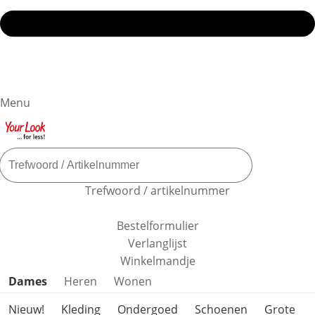
Menu
Trefwoord / artikelnummer
Bestelformulier
Verlanglijst
Winkelmandje
Productcategorieën overslaan
Dames
Heren
Wonen
Nieuw!
Kleding
Ondergoed
Schoenen
Grote