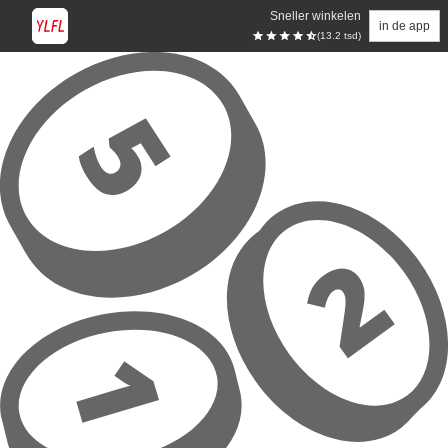
Sneller winkelen
in de app
(13.2 tsd)
Overslaan naar hoofdinhoud