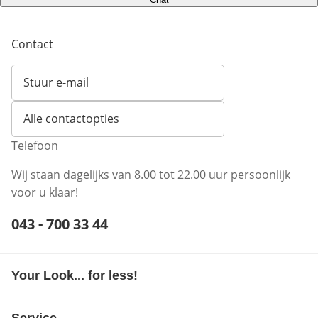
Contact
Stuur e-mail
Opent e-mailclient
Alle contactopties
Telefoon
Wij staan dagelijks van 8.00 tot 22.00 uur persoonlijk
voor u klaar!
Telefoonnummer:
043 - 700 33 44
Opent telefoonclient
Your Look... for less!