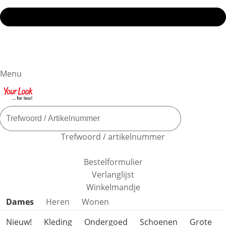
Menu
Trefwoord / artikelnummer
Bestelformulier
Verlanglijst
Winkelmandje
Productcategorieën overslaan
Dames
Heren
Wonen
Nieuw!
Kleding
Ondergoed
Schoenen
Grote