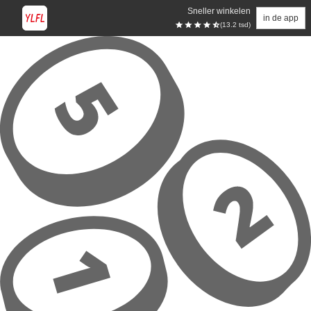
Sneller winkelen
in de app
(13.2 tsd)
Overslaan naar hoofdinhoud