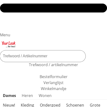
Menu
Trefwoord / artikelnummer
Bestelformulier
Verlanglijst
Winkelmandje
Productcategorieën overslaan
Dames
Heren
Wonen
Nieuw!
Kleding
Ondergoed
Schoenen
Grote