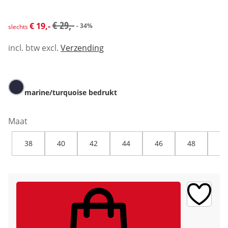
kortingsprijs: € 19,-, vorige prijs: € 29,-
€ 29,-
€ 19,-
- 34%
slechts
incl. btw excl.
Verzending
marine/turquoise bedrukt
Maat
38
40
42
44
46
48
50