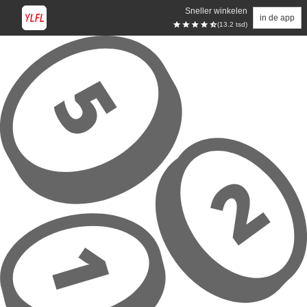
Sneller winkelen
in de app
(13.2 tsd)
Overslaan naar hoofdinhoud