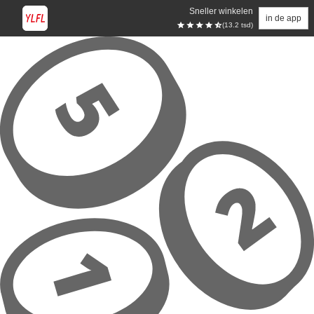
Sneller winkelen
in de app
(13.2 tsd)
Overslaan naar hoofdinhoud