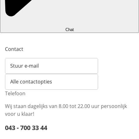
Chat
Contact
Stuur e-mail
Opent e-mailclient
Alle contactopties
Telefoon
Wij staan dagelijks van 8.00 tot 22.00 uur persoonlijk
voor u klaar!
Telefoonnummer:
043 - 700 33 44
Opent telefoonclient