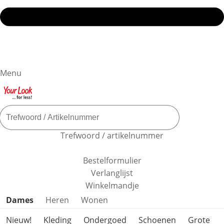
Menu
Trefwoord / artikelnummer
Bestelformulier
Verlanglijst
Winkelmandje
Productcategorieën overslaan
Dames
Heren
Wonen
Nieuw!
Kleding
Ondergoed
Schoenen
Grote