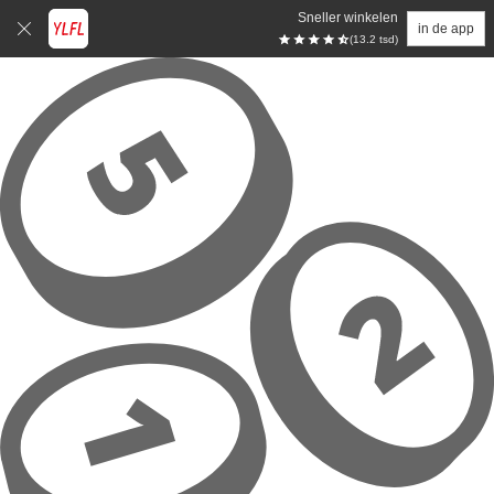
Sneller winkelen
in de app
(13.2 tsd)
Overslaan naar hoofdinhoud