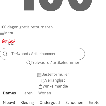
100 dagen gratis retourneren
Menu
Trefwoord / artikelnummer
Bestelformulier
Verlanglijst
Winkelmandje
Productcategorieën overslaan
Dames
Heren
Wonen
Nieuw!
Kleding
Ondergoed
Schoenen
Grote