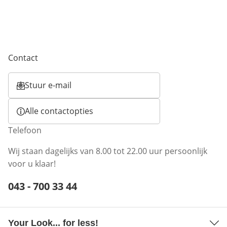
Contact
Stuur e-mail
Opent e-mailclient
Alle contactopties
Telefoon
Wij staan dagelijks van 8.00 tot 22.00 uur persoonlijk
voor u klaar!
Telefoonnummer:
043 - 700 33 44
Opent telefoonclient
Your Look... for less!