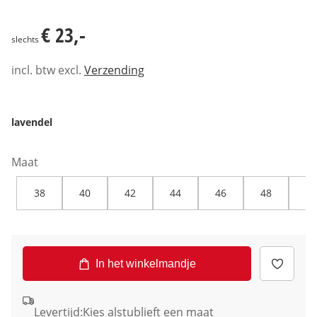
€ 23,-
€ 23,-
slechts
incl. btw excl.
Verzending
lavendel
Maat
38
40
42
44
46
48
50
In het winkelmandje
Levertijd:
Kies alstublieft een maat