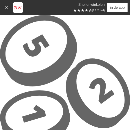
Sneller winkelen
in de app
(13.2 tsd)
Overslaan naar hoofdinhoud