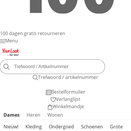
100 dagen gratis retourneren
Menu
Trefwoord / artikelnummer
Bestelformulier
Verlanglijst
Winkelmandje
Productcategorieën overslaan
Dames
Heren
Wonen
Nieuw!
Kleding
Ondergoed
Schoenen
Grote