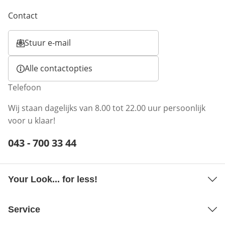
Contact
Stuur e-mail
Opent e-mailclient
Alle contactopties
Telefoon
Wij staan dagelijks van 8.00 tot 22.00 uur persoonlijk
voor u klaar!
Telefoonnummer:
043 - 700 33 44
Opent telefoonclient
Your Look... for less!
Service