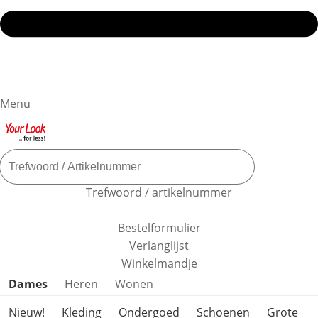
Menu
Trefwoord / artikelnummer
Bestelformulier
Verlanglijst
Winkelmandje
Productcategorieën overslaan
Dames
Heren
Wonen
Nieuw!
Kleding
Ondergoed
Schoenen
Grote