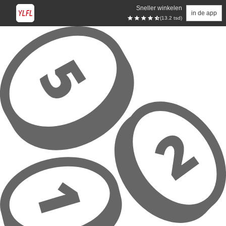
Sneller winkelen
in de app
(13.2 tsd)
Overslaan naar hoofdinhoud