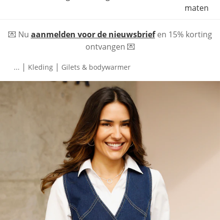
maten
💌 Nu
aanmelden voor de nieuwsbrief
en 15% korting
ontvangen 💌
|
|
...
Kleding
Gilets & bodywarmer