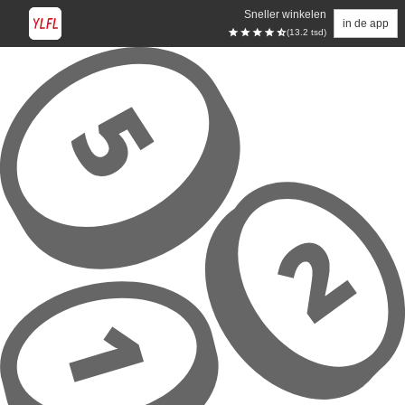
Sneller winkelen
in de app
(13.2 tsd)
Overslaan naar hoofdinhoud