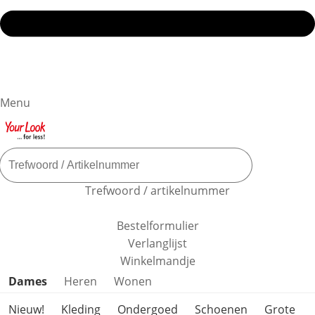
Menu
Trefwoord / artikelnummer
Bestelformulier
Verlanglijst
Winkelmandje
Productcategorieën overslaan
Dames
Heren
Wonen
Nieuw!
Kleding
Ondergoed
Schoenen
Grote