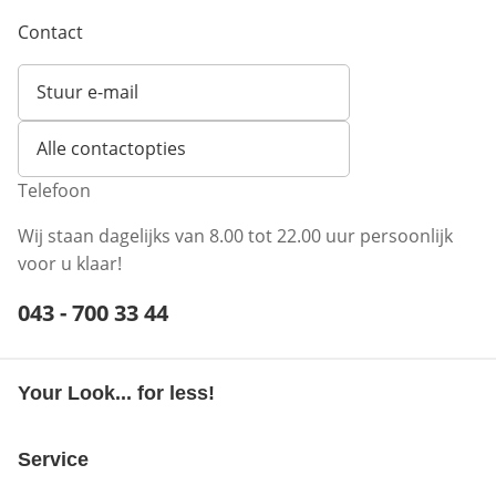
Contact
Stuur e-mail
Opent e-mailclient
Alle contactopties
Telefoon
Wij staan dagelijks van 8.00 tot 22.00 uur persoonlijk
voor u klaar!
Telefoonnummer:
043 - 700 33 44
Opent telefoonclient
Your Look... for less!
Service