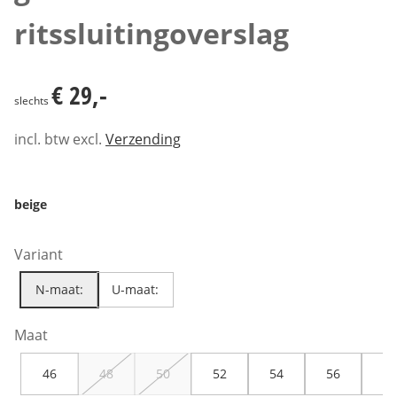
ritssluitingoverslag
€ 29,-
€ 29,-
slechts
incl. btw excl.
Verzending
beige
Variant
N-maat:
U-maat:
Maat
46
48
50
52
54
56
58