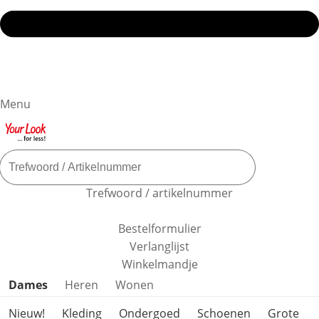
Menu
Trefwoord / artikelnummer
Bestelformulier
Verlanglijst
Winkelmandje
Productcategorieën overslaan
Dames
Heren
Wonen
Nieuw!
Kleding
Ondergoed
Schoenen
Grote