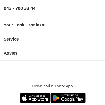
Telefoonnummer:
043 - 700 33 44
Opent telefoonclient
Your Look... for less!
Service
Advies
Download nu onze app
Opent in nieuw ve
Opent in nieuw venster
Opent in nieuw venster