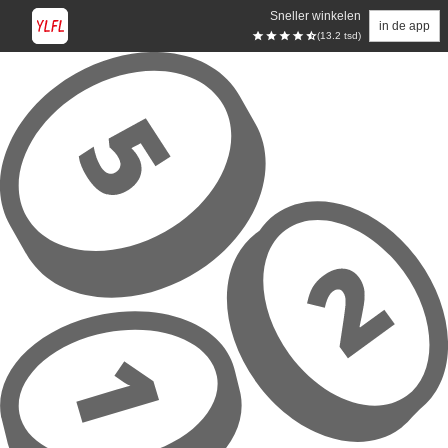
Sneller winkelen
in de app
(13.2 tsd)
Overslaan naar hoofdinhoud