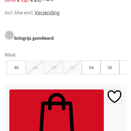
€ 15,-
slechts
incl. btw excl.
Verzending
lichtgrijs gemêleerd
Maat
46
48
50
52
54
56
58