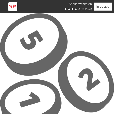
Sneller winkelen
in de app
(13.2 tsd)
Overslaan naar hoofdinhoud