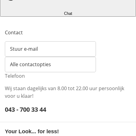
Chat
Contact
Stuur e-mail
Opent e-mailclient
Alle contactopties
Telefoon
Wij staan dagelijks van 8.00 tot 22.00 uur persoonlijk
voor u klaar!
Telefoonnummer:
043 - 700 33 44
Opent telefoonclient
Your Look... for less!