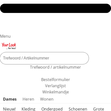
Menu
Trefwoord / artikelnummer
Bestelformulier
Verlanglijst
Winkelmandje
Productcategorieën overslaan
Dames
Heren
Wonen
Nieuw!
Kleding
Ondergoed
Schoenen
Grote