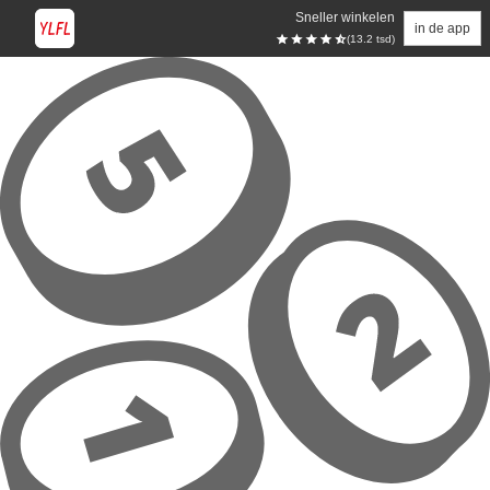
Sneller winkelen
in de app
(13.2 tsd)
Overslaan naar hoofdinhoud