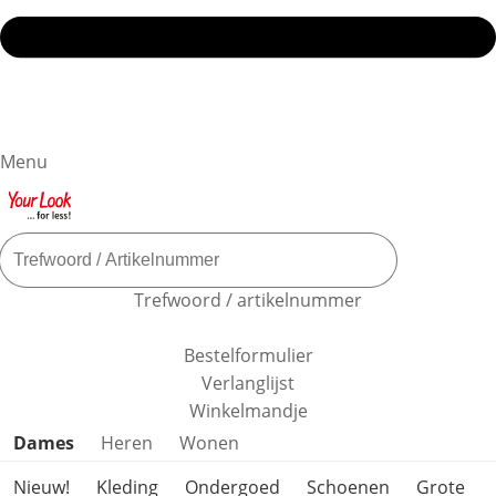
Menu
Trefwoord / artikelnummer
Bestelformulier
Verlanglijst
Winkelmandje
Productcategorieën overslaan
Dames
Heren
Wonen
Nieuw!
Kleding
Ondergoed
Schoenen
Grote