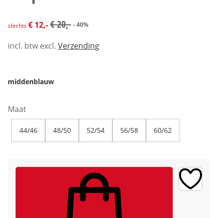
kortingsprijs: € 12,-, vorige prijs: € 20,-
€ 20,-
€ 12,-
- 40%
slechts
incl. btw excl.
Verzending
middenblauw
Maat
44/46
48/50
52/54
56/58
60/62