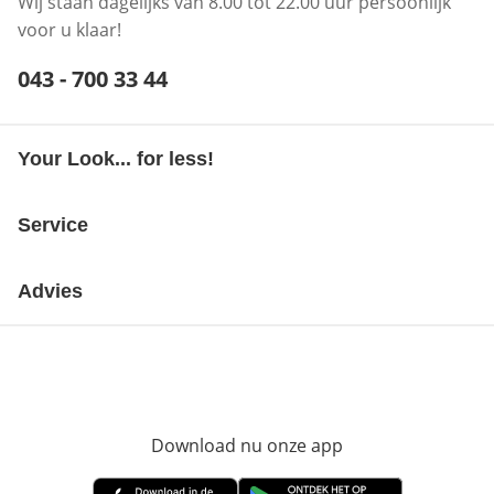
Wij staan dagelijks van 8.00 tot 22.00 uur persoonlijk
voor u klaar!
Telefoonnummer:
043 - 700 33 44
Opent telefoonclient
Your Look... for less!
Service
Advies
Download nu onze app
Opent in nieuw ve