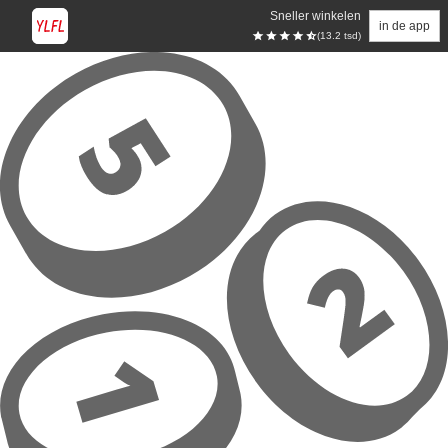
Sneller winkelen
in de app
(13.2 tsd)
Overslaan naar hoofdinhoud