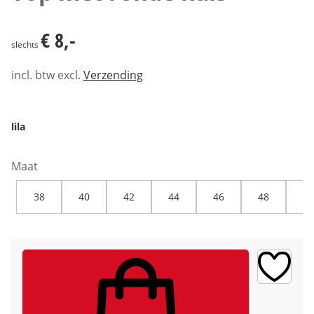
€ 8,-
€ 8,-
slechts
incl. btw excl.
Verzending
lila
Maat
38
40
42
44
46
48
50