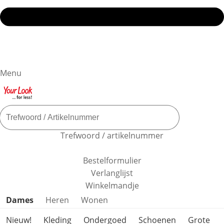
Menu
Trefwoord / artikelnummer
Bestelformulier
Verlanglijst
Winkelmandje
Productcategorieën overslaan
Dames
Heren
Wonen
Nieuw!
Kleding
Ondergoed
Schoenen
Grote