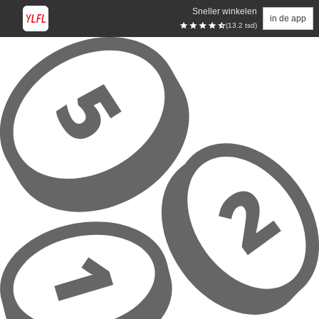
Sneller winkelen
in de app
(13.2 tsd)
Overslaan naar hoofdinhoud