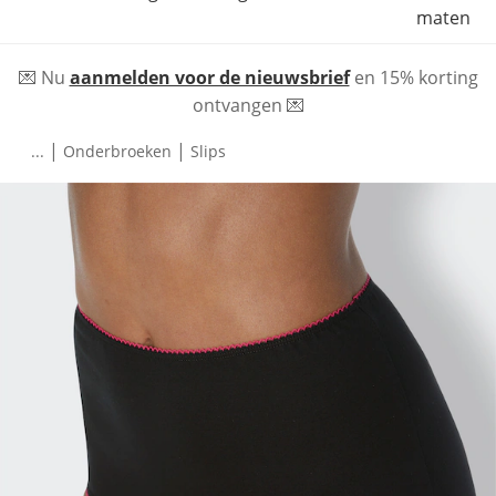
maten
💌 Nu
aanmelden voor de nieuwsbrief
en 15% korting
ontvangen 💌
|
|
...
Onderbroeken
Slips