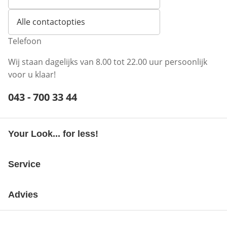
Opent e-mailclient
Alle contactopties
Telefoon
Wij staan dagelijks van 8.00 tot 22.00 uur persoonlijk
voor u klaar!
Telefoonnummer:
043 - 700 33 44
Opent telefoonclient
Your Look... for less!
Service
Advies