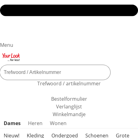
Menu
Trefwoord / artikelnummer
Bestelformulier
Verlanglijst
Winkelmandje
Productcategorieën overslaan
Dames
Heren
Wonen
Nieuw!
Kleding
Ondergoed
Schoenen
Grote