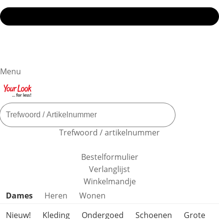
Menu
Trefwoord / artikelnummer
Bestelformulier
Verlanglijst
Winkelmandje
Productcategorieën overslaan
Dames
Heren
Wonen
Nieuw!
Kleding
Ondergoed
Schoenen
Grote