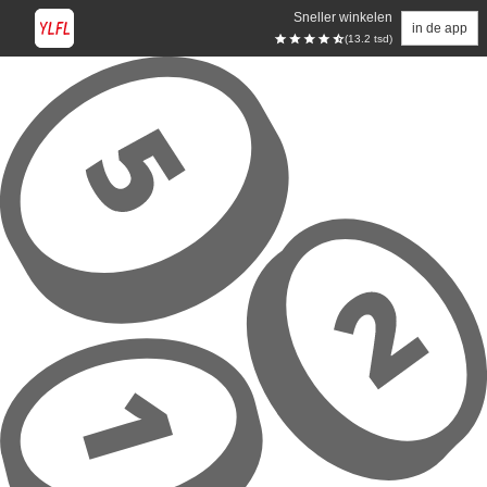
Sneller winkelen
in de app
(13.2 tsd)
Overslaan naar hoofdinhoud