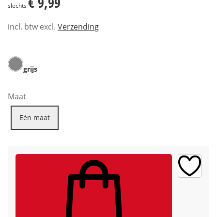
€ 9,99
slechts
incl. btw excl.
Verzending
grijs
Maat
Eén maat