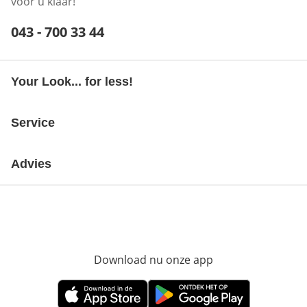
voor u klaar!
Telefoonnummer:
043 - 700 33 44
Opent telefoonclient
Your Look... for less!
Service
Advies
Download nu onze app
Opent in nieuw ve