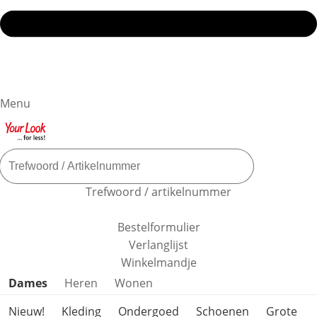
Menu
Trefwoord / artikelnummer
Bestelformulier
Verlanglijst
Winkelmandje
Productcategorieën overslaan
Dames
Heren
Wonen
Nieuw!
Kleding
Ondergoed
Schoenen
Grote