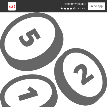
Sneller winkelen
in de app
(13.2 tsd)
Overslaan naar hoofdinhoud