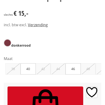
€ 15,-
€ 15,-
slechts
incl. btw excl.
Verzending
donkerrood
Maat
38
40
42
44
46
48
50