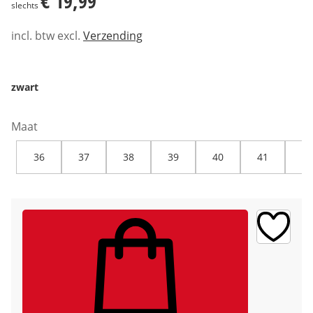
€ 19,99
slechts
incl. btw excl.
Verzending
zwart
Maat
36
37
38
39
40
41
42