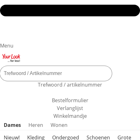
Menu
Trefwoord / artikelnummer
Bestelformulier
Verlanglijst
Winkelmandje
Productcategorieën overslaan
Dames
Heren
Wonen
Nieuw!
Kleding
Ondergoed
Schoenen
Grote