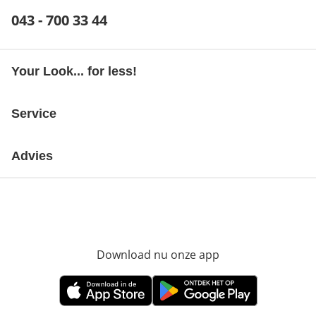
Telefoonnummer:
043 - 700 33 44
Opent telefoonclient
Your Look... for less!
Service
Advies
Download nu onze app
Opent in nieuw ve
Opent in nieuw venster
Opent in nieuw venster