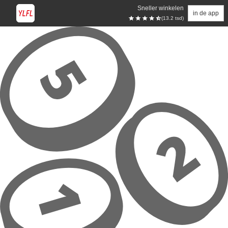
Sneller winkelen
in de app
(13.2 tsd)
Overslaan naar hoofdinhoud