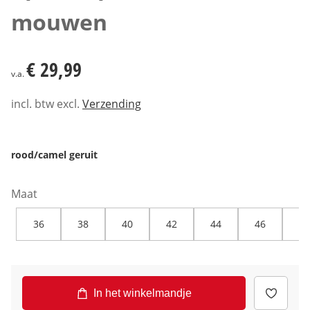
mouwen
€ 29,99
€ 29,99
v.a.
incl. btw excl.
Verzending
rood/camel geruit
Maat
36
38
40
42
44
46
48
In het winkelmandje