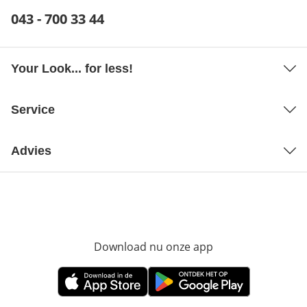
Telefoonnummer:
043 - 700 33 44
Opent telefoonclient
Your Look... for less!
Service
Advies
Download nu onze app
Opent in nieuw ve
Opent in nieuw venster
Opent in nieuw venster