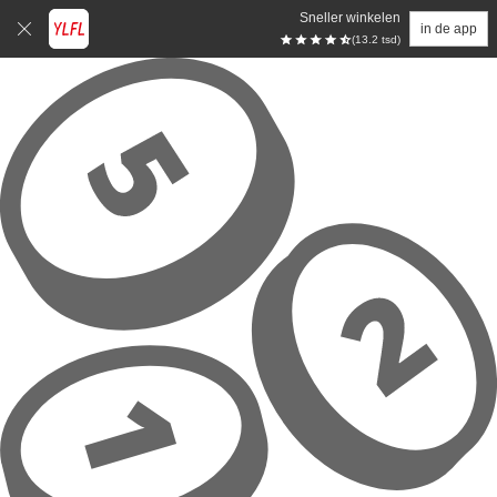
Sneller winkelen
in de app
(13.2 tsd)
Overslaan naar hoofdinhoud