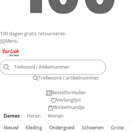
100 dagen gratis retourneren
Menu
Trefwoord / artikelnummer
Bestelformulier
Verlanglijst
Winkelmandje
Productcategorieën overslaan
Dames
Heren
Wonen
Nieuw!
Kleding
Ondergoed
Schoenen
Grote