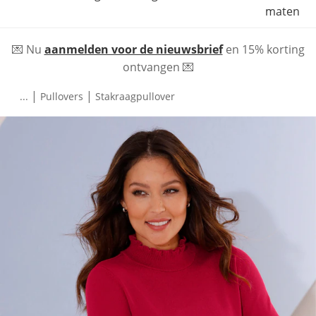
maten
💌 Nu
aanmelden voor de nieuwsbrief
en 15% korting
ontvangen 💌
|
|
...
Pullovers
Stakraagpullover