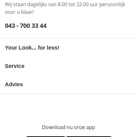
Wij staan dagelijks van 8.00 tot 22.00 uur persoonlijk
voor u klaar!
Telefoonnummer:
043 - 700 33 44
Opent telefoonclient
Your Look... for less!
Service
Advies
Download nu onze app
Opent in nieuw ve