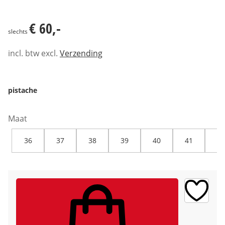
€ 60,-
€ 60,-
slechts
incl. btw excl.
Verzending
pistache
Maat
36
37
38
39
40
41
42