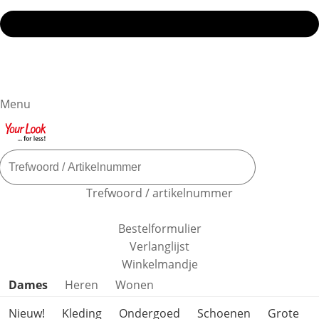
Menu
Trefwoord / artikelnummer
Bestelformulier
Verlanglijst
Winkelmandje
Productcategorieën overslaan
Dames
Heren
Wonen
Nieuw!
Kleding
Ondergoed
Schoenen
Grote