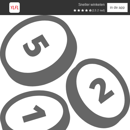
Sneller winkelen
in de app
(13.2 tsd)
Overslaan naar hoofdinhoud