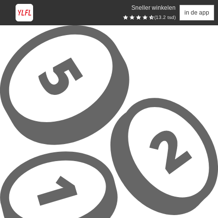
Sneller winkelen
in de app
(13.2 tsd)
Overslaan naar hoofdinhoud