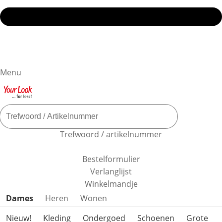
Menu
Trefwoord / artikelnummer
Bestelformulier
Verlanglijst
Winkelmandje
Productcategorieën overslaan
Dames
Heren
Wonen
Nieuw!
Kleding
Ondergoed
Schoenen
Grote