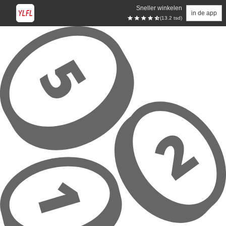
Sneller winkelen
in de app
(13.2 tsd)
Overslaan naar hoofdinhoud