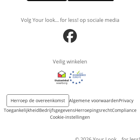
Opent in nieuw venster
Opent in nieuw venster
Volg Your look... for less! op sociale media
Opent in nieuw venster
Veilig winkelen
Opent in nieuw venster
Opent in nieuw venster
Herroep de overeenkomst
Algemene voorwaarden
Privacy
Toegankelijkheid
Bedrijfsgegevens
Herroepingsrecht
Compliance
Cookie-instellingen
© 2026 Your Look... for less!