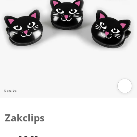
6 stuks
Klik om de afbeelding te vergroten
Zakclips
€ 8,99