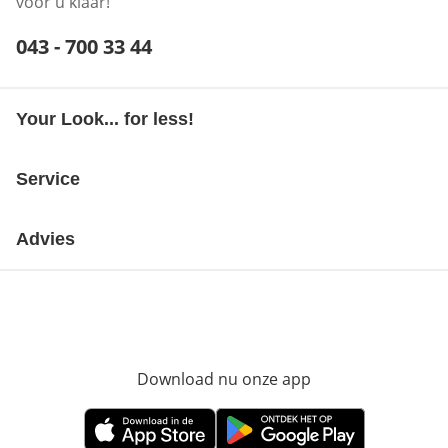
voor u klaar!
Telefoonnummer:
043 - 700 33 44
Opent telefoonclient
Your Look... for less!
Service
Advies
Download nu onze app
Opent in nieuw ve