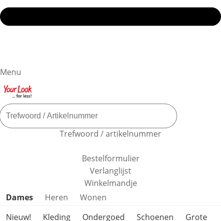
Menu
Trefwoord / artikelnummer
Bestelformulier
Verlanglijst
Winkelmandje
Productcategorieën overslaan
Dames
Heren
Wonen
Nieuw!
Kleding
Ondergoed
Schoenen
Grote