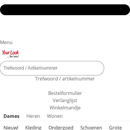
Menu
Trefwoord / artikelnummer
Bestelformulier
Verlanglijst
Winkelmandje
Productcategorieën overslaan
Dames
Heren
Wonen
Nieuw!
Kleding
Ondergoed
Schoenen
Grote