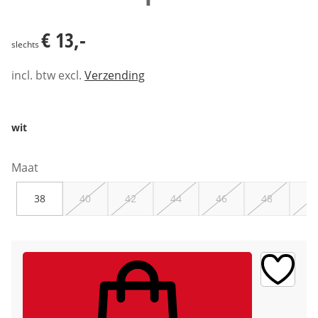
€ 13,-
€ 13,-
slechts
incl. btw excl.
Verzending
wit
Maat
38
40
42
44
46
48
50