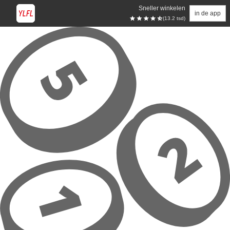
Sneller winkelen
in de app
(13.2 tsd)
Overslaan naar hoofdinhoud