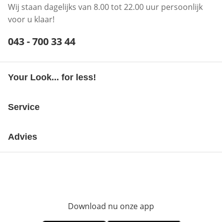
Wij staan dagelijks van 8.00 tot 22.00 uur persoonlijk
voor u klaar!
Telefoonnummer:
043 - 700 33 44
Opent telefoonclient
Your Look... for less!
Service
Advies
Download nu onze app
Opent in nieuw ve