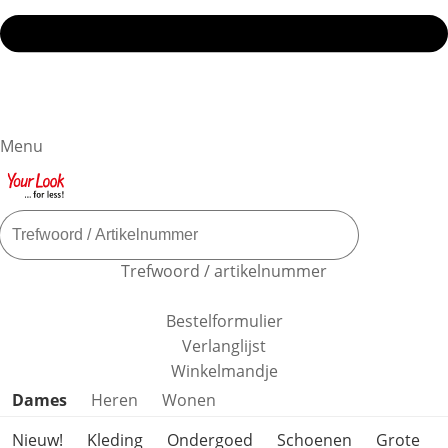
Menu
Trefwoord / artikelnummer
Bestelformulier
Verlanglijst
Winkelmandje
Productcategorieën overslaan
Dames
Heren
Wonen
Nieuw!
Kleding
Ondergoed
Schoenen
Grote