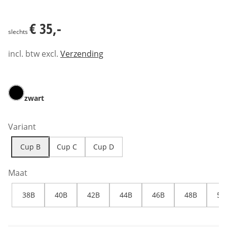
€ 35,-
€ 35,-
slechts
incl. btw excl.
Verzending
zwart
Variant
Cup B
Cup C
Cup D
Maat
38B
40B
42B
44B
46B
48B
50