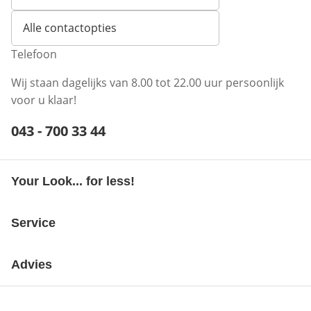
Opent e-mailclient
Alle contactopties
Telefoon
Wij staan dagelijks van 8.00 tot 22.00 uur persoonlijk
voor u klaar!
Telefoonnummer:
043 - 700 33 44
Opent telefoonclient
Your Look... for less!
Service
Advies