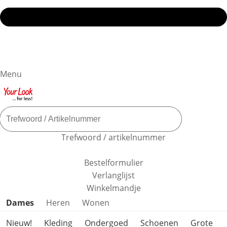
Menu
Trefwoord / artikelnummer
Bestelformulier
Verlanglijst
Winkelmandje
Productcategorieën overslaan
Dames
Heren
Wonen
Nieuw!
Kleding
Ondergoed
Schoenen
Grote