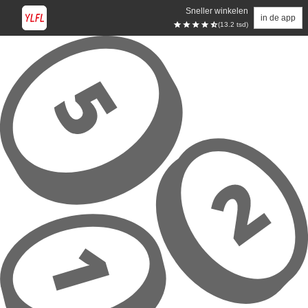
Sneller winkelen
in de app
(13.2 tsd)
Overslaan naar hoofdinhoud