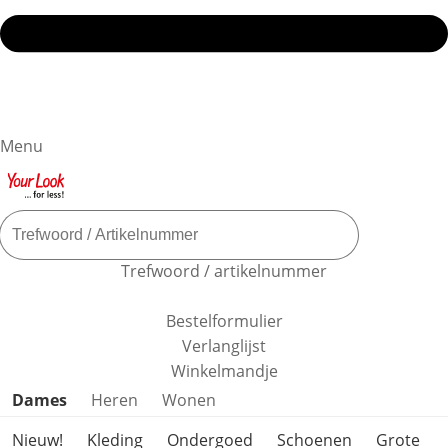
Menu
Trefwoord / artikelnummer
Bestelformulier
Verlanglijst
Winkelmandje
Productcategorieën overslaan
Dames
Heren
Wonen
Nieuw!
Kleding
Ondergoed
Schoenen
Grote