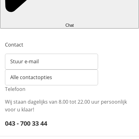
Chat
Contact
Stuur e-mail
Opent e-mailclient
Alle contactopties
Telefoon
Wij staan dagelijks van 8.00 tot 22.00 uur persoonlijk
voor u klaar!
Telefoonnummer:
043 - 700 33 44
Opent telefoonclient