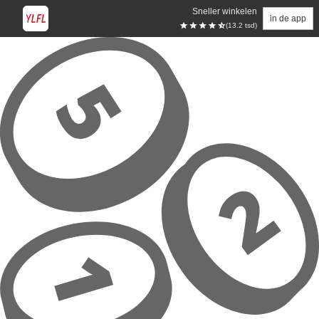
Sneller winkelen
in de app
(13.2 tsd)
Overslaan naar hoofdinhoud