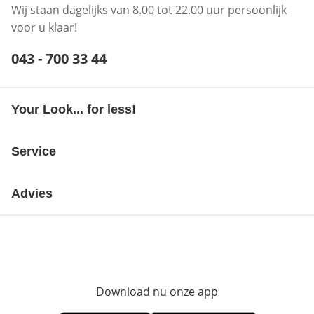
Wij staan dagelijks van 8.00 tot 22.00 uur persoonlijk
voor u klaar!
Telefoonnummer:
043 - 700 33 44
Opent telefoonclient
Your Look... for less!
Service
Advies
Download nu onze app
Opent in nieuw ve