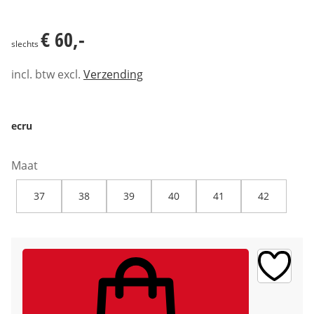
€ 60,-
€ 60,-
slechts
incl. btw excl.
Verzending
ecru
Maat
37
38
39
40
41
42