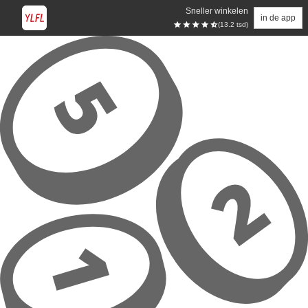
Sneller winkelen
in de app
(13.2 tsd)
Overslaan naar hoofdinhoud