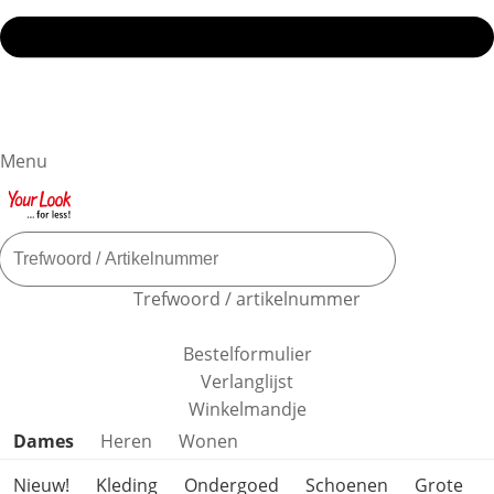
Menu
Trefwoord / artikelnummer
Bestelformulier
Verlanglijst
Winkelmandje
Productcategorieën overslaan
Dames
Heren
Wonen
Nieuw!
Kleding
Ondergoed
Schoenen
Grote