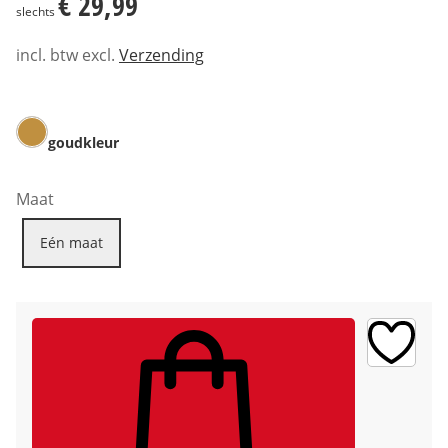
€ 29,99
slechts
incl. btw excl.
Verzending
goudkleur
Maat
Eén maat