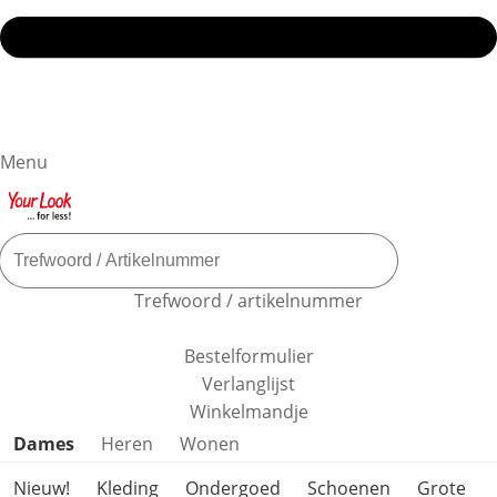
Menu
Trefwoord / artikelnummer
Bestelformulier
Verlanglijst
Winkelmandje
Productcategorieën overslaan
Dames
Heren
Wonen
Nieuw!
Kleding
Ondergoed
Schoenen
Grote