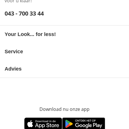
voor u klaar!
Telefoonnummer:
043 - 700 33 44
Opent telefoonclient
Your Look... for less!
Service
Advies
Download nu onze app
Opent in nieuw ve