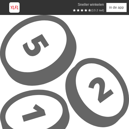
Sneller winkelen
in de app
(13.2 tsd)
Overslaan naar hoofdinhoud