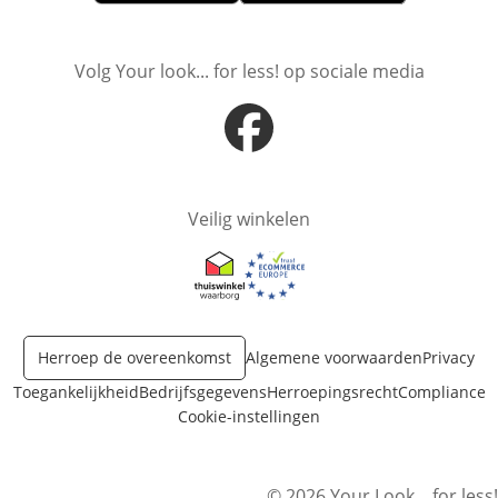
Opent in nieuw venster
Opent in nieuw venster
Volg Your look... for less! op sociale media
Opent in nieuw venster
Veilig winkelen
Opent in nieuw venster
Opent in nieuw venster
Herroep de overeenkomst
Algemene voorwaarden
Privacy
Toegankelijkheid
Bedrijfsgegevens
Herroepingsrecht
Compliance
Cookie-instellingen
© 2026 Your Look... for less!