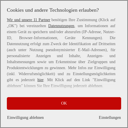
more information).
Cookies und andere Technologien erlauben?
Wir und unsere 11 Partner
benötigen Ihre Zustimmung (Klick auf
„OK”) bei vereinzelten
Datennutzungen
, um Informationen auf
einem Gerät zu speichern und/oder abzurufen (IP-Adresse, Nutzer-
ID, Browser-Informationen, Geräte Kennungen). Die
Datennutzung erfolgt zum Zweck der Identifikation auf Drittseiten
(auch unter Nutzung pseudonymisierter E-Mail-Adressen), für
personalisierte Anzeigen und Inhalte, Anzeigen- und
Inhaltsmessungen sowie um Erkenntnisse über Zielgruppen und
Produktentwicklungen zu gewinnen. Mehr Infos zur Einwilligung
(inkl. Widerrufsmöglichkeit) und zu Einstellungsmöglichkeiten
gibt es jederzeit
hier
. Mit Klick auf den Link "Einwilligung
ablehnen" können Sie Ihre Einwilligung jederzeit ablehnen.
Sie können Ihre Einwilligung auch jederzeit grundlos mit Wirkung
OK
für die Zukunft widerrufen, indem Sie z. B. auf den Button
"Cookie-Einstellungen" im Footer der Website und "Alle
ablehnen" klicken.
Einwilligung ablehnen
Einstellungen
Datennutzungen