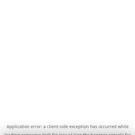
Application error: a
client
-side exception has occurred while
loading
www.your-look-for-less.nl
(see the
browser console
for