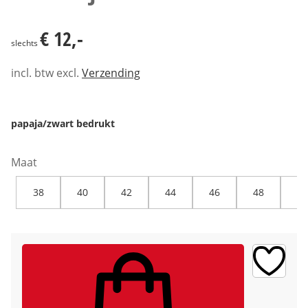
€ 12,-
€ 12,-
slechts
incl. btw excl.
Verzending
papaja/zwart bedrukt
Maat
38
40
42
44
46
48
50