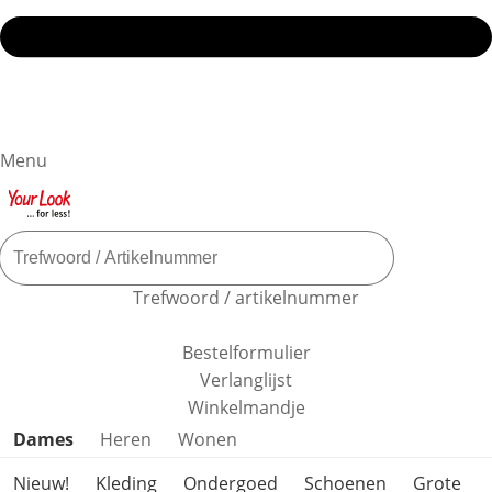
Menu
Trefwoord / artikelnummer
Bestelformulier
Verlanglijst
Winkelmandje
Productcategorieën overslaan
Dames
Heren
Wonen
Nieuw!
Kleding
Ondergoed
Schoenen
Grote