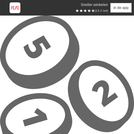
Sneller winkelen
in de app
(13.2 tsd)
Overslaan naar hoofdinhoud