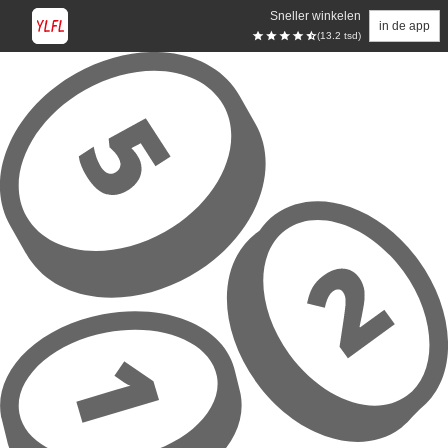
Sneller winkelen
in de app
(13.2 tsd)
Overslaan naar hoofdinhoud