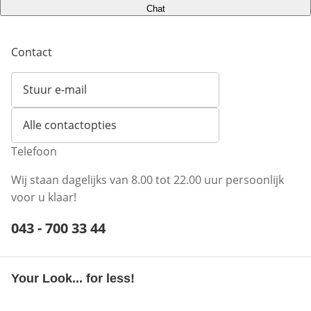
Chat
Contact
Stuur e-mail
Opent e-mailclient
Alle contactopties
Telefoon
Wij staan dagelijks van 8.00 tot 22.00 uur persoonlijk
voor u klaar!
Telefoonnummer:
043 - 700 33 44
Opent telefoonclient
Your Look... for less!