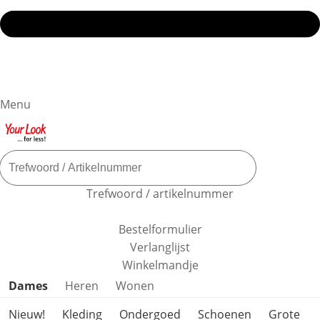
Menu
Trefwoord / artikelnummer
Bestelformulier
Verlanglijst
Winkelmandje
Productcategorieën overslaan
Dames
Heren
Wonen
Nieuw!
Kleding
Ondergoed
Schoenen
Grote