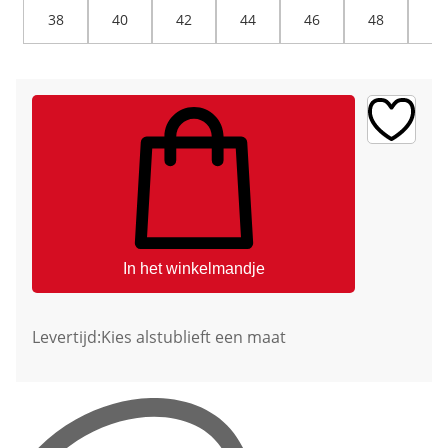
38
40
42
44
46
48
50
In het winkelmandje
Levertijd:
Kies alstublieft een maat