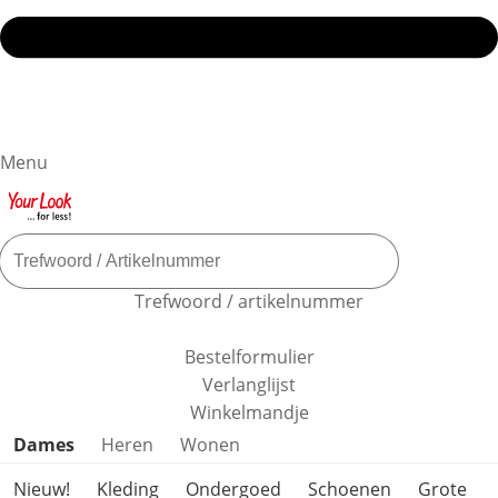
Menu
Trefwoord / artikelnummer
Bestelformulier
Verlanglijst
Winkelmandje
Productcategorieën overslaan
Dames
Heren
Wonen
Nieuw!
Kleding
Ondergoed
Schoenen
Grote