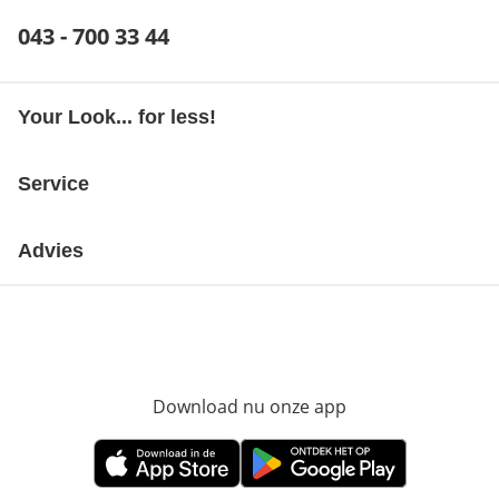
Telefoonnummer:
043 - 700 33 44
Opent telefoonclient
Your Look... for less!
Service
Advies
Download nu onze app
Opent in nieuw ve
Opent in nieuw venster
Opent in nieuw venster