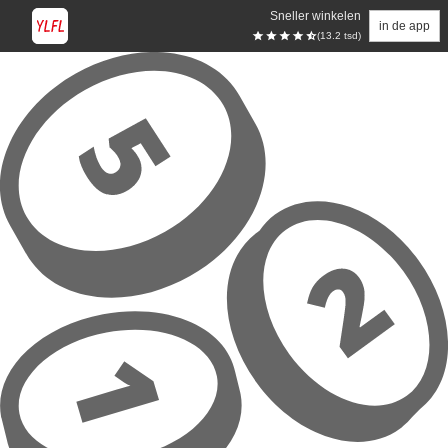
Sneller winkelen
in de app
(13.2 tsd)
Overslaan naar hoofdinhoud