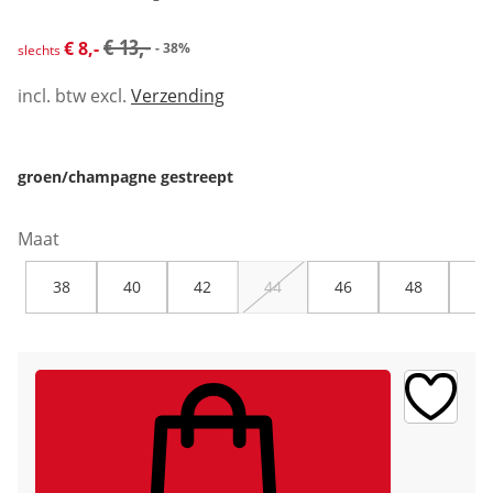
kortingsprijs: € 8,-, vorige prijs: € 13,-
€ 13,-
€ 8,-
- 38%
slechts
incl. btw excl.
Verzending
groen/champagne gestreept
Maat
38
40
42
44
46
48
50