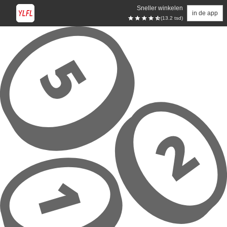
Sneller winkelen
in de app
(13.2 tsd)
Overslaan naar hoofdinhoud