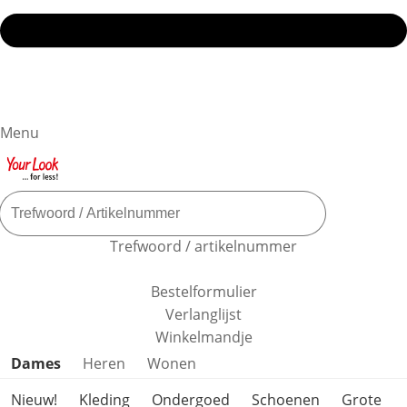
Menu
Trefwoord / artikelnummer
Bestelformulier
Verlanglijst
Winkelmandje
Productcategorieën overslaan
Dames
Heren
Wonen
Nieuw!
Kleding
Ondergoed
Schoenen
Grote