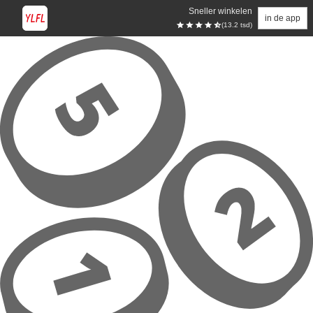
Sneller winkelen
in de app
(13.2 tsd)
Overslaan naar hoofdinhoud