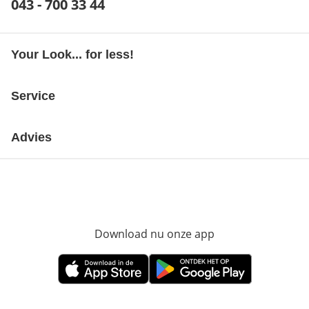
Telefoonnummer:
043 - 700 33 44
Opent telefoonclient
Your Look... for less!
Service
Advies
Download nu onze app
Opent in nieuw ve
Opent in nieuw venster
Opent in nieuw venster