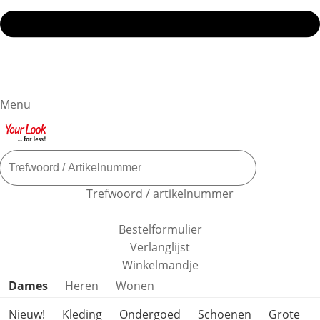
Menu
Trefwoord / artikelnummer
Bestelformulier
Verlanglijst
Winkelmandje
Productcategorieën overslaan
Dames
Heren
Wonen
Nieuw!
Kleding
Ondergoed
Schoenen
Grote