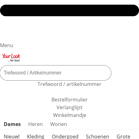
Menu
Trefwoord / artikelnummer
Bestelformulier
Verlanglijst
Winkelmandje
Productcategorieën overslaan
Dames
Heren
Wonen
Nieuw!
Kleding
Ondergoed
Schoenen
Grote