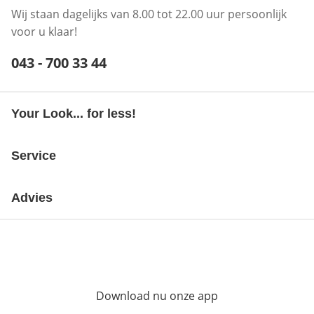
Wij staan dagelijks van 8.00 tot 22.00 uur persoonlijk
voor u klaar!
Telefoonnummer:
043 - 700 33 44
Opent telefoonclient
Your Look... for less!
Service
Advies
Download nu onze app
Opent in nieuw ve