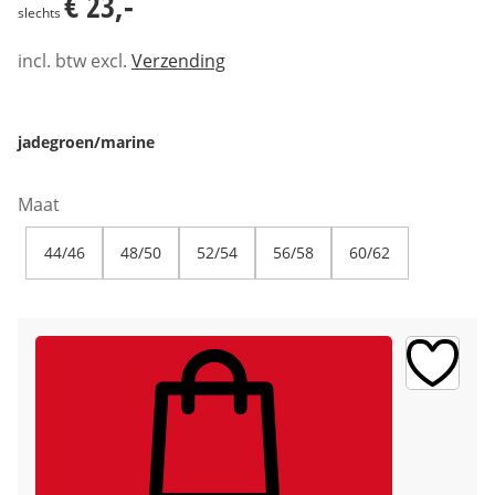
€ 23,-
slechts
incl. btw excl.
Verzending
jadegroen/marine
Maat
44/46
48/50
52/54
56/58
60/62