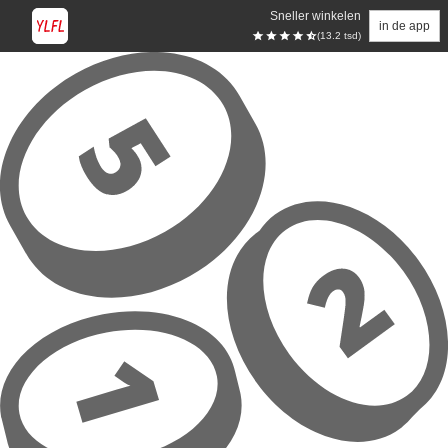
Sneller winkelen
in de app
(13.2 tsd)
Overslaan naar hoofdinhoud