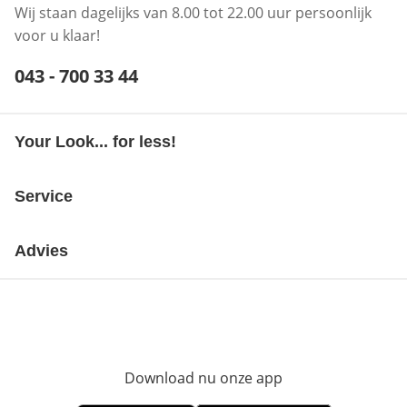
Wij staan dagelijks van 8.00 tot 22.00 uur persoonlijk
voor u klaar!
Telefoonnummer:
043 - 700 33 44
Opent telefoonclient
Your Look... for less!
Service
Advies
Download nu onze app
Opent in nieuw ve