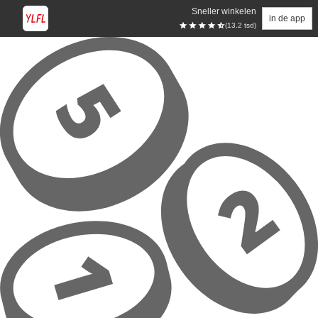
Sneller winkelen
in de app
(13.2 tsd)
Overslaan naar hoofdinhoud