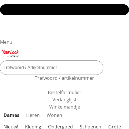
Menu
Trefwoord / artikelnummer
Bestelformulier
Verlanglijst
Winkelmandje
Productcategorieën overslaan
Dames
Heren
Wonen
Nieuw!
Kleding
Ondergoed
Schoenen
Grote