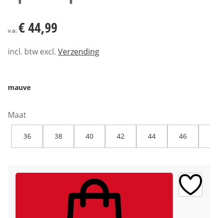
€ 44,99
€ 44,99
v.a.
incl. btw excl.
Verzending
mauve
Maat
36
38
40
42
44
46
48