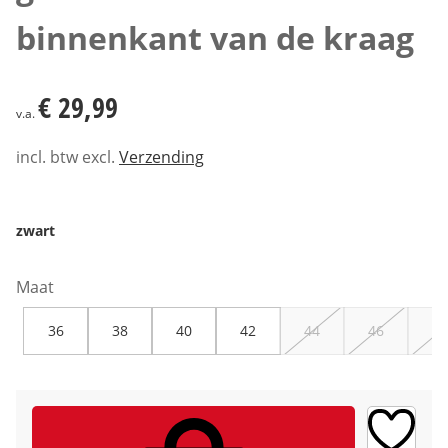
binnenkant van de kraag
€ 29,99
€ 29,99
v.a.
incl. btw excl.
Verzending
zwart
Maat
36
38
40
42
44
46
48