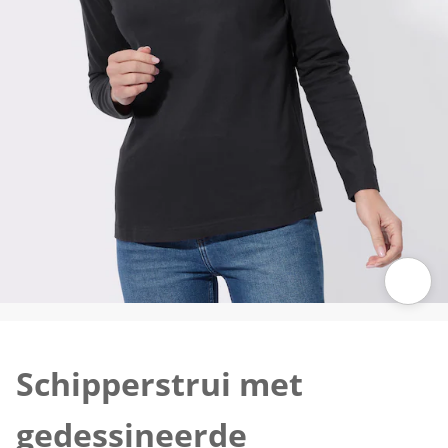
Klik om de afbeelding te vergroten
Schipperstrui met
gedessineerde