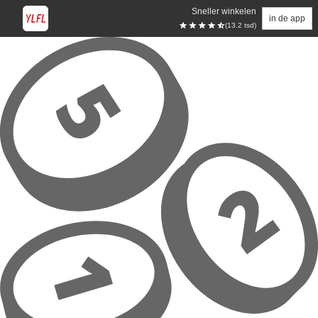
Sneller winkelen
in de app
(13.2 tsd)
Overslaan naar hoofdinhoud