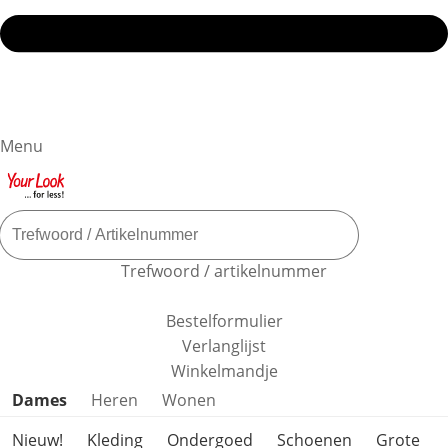
Menu
Trefwoord / artikelnummer
Bestelformulier
Verlanglijst
Winkelmandje
Productcategorieën overslaan
Dames
Heren
Wonen
Nieuw!
Kleding
Ondergoed
Schoenen
Grote