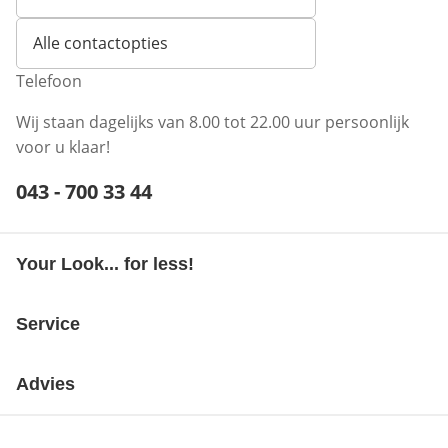
Opent e-mailclient
Alle contactopties
Telefoon
Wij staan dagelijks van 8.00 tot 22.00 uur persoonlijk
voor u klaar!
Telefoonnummer:
043 - 700 33 44
Opent telefoonclient
Your Look... for less!
Service
Advies