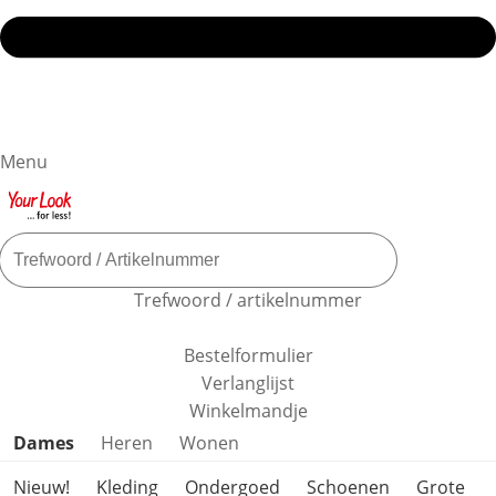
Menu
Trefwoord / artikelnummer
Bestelformulier
Verlanglijst
Winkelmandje
Productcategorieën overslaan
Dames
Heren
Wonen
Nieuw!
Kleding
Ondergoed
Schoenen
Grote