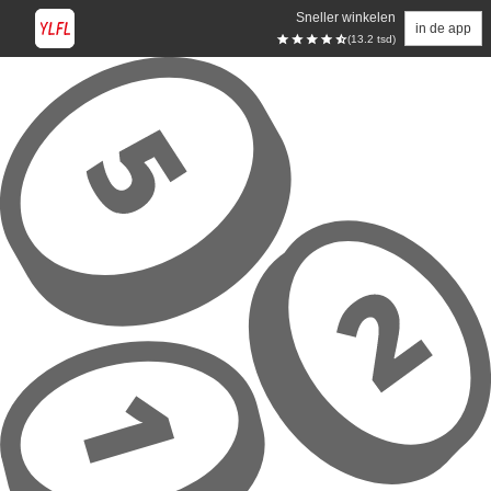
Sneller winkelen
in de app
(13.2 tsd)
Overslaan naar hoofdinhoud