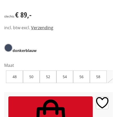
€ 89,-
€ 89,-
slechts
incl. btw excl.
Verzending
donkerblauw
Maat
48
50
52
54
56
58
60