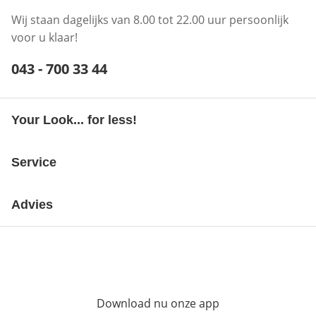
Wij staan dagelijks van 8.00 tot 22.00 uur persoonlijk
voor u klaar!
Telefoonnummer:
043 - 700 33 44
Opent telefoonclient
Your Look... for less!
Service
Advies
Download nu onze app
Opent in nieuw ve