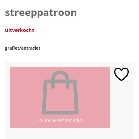
streeppatroon
uitverkocht
grafiet/antraciet
In het winkelmandje