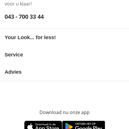
voor u klaar!
Telefoonnummer:
043 - 700 33 44
Opent telefoonclient
Your Look... for less!
Service
Advies
Download nu onze app
Opent in nieuw ve