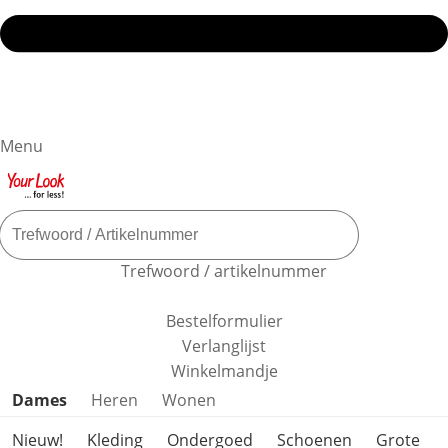
Menu
Trefwoord / artikelnummer
Bestelformulier
Verlanglijst
Winkelmandje
Productcategorieën overslaan
Dames
Heren
Wonen
Nieuw!
Kleding
Ondergoed
Schoenen
Grote