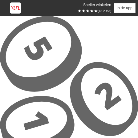
Sneller winkelen
in de app
(13.2 tsd)
Overslaan naar hoofdinhoud