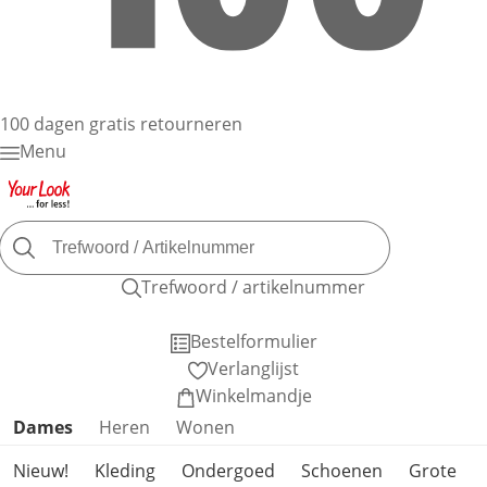
100 dagen gratis retourneren
Menu
Trefwoord / artikelnummer
Bestelformulier
Verlanglijst
Winkelmandje
Productcategorieën overslaan
Dames
Heren
Wonen
Nieuw!
Kleding
Ondergoed
Schoenen
Grote