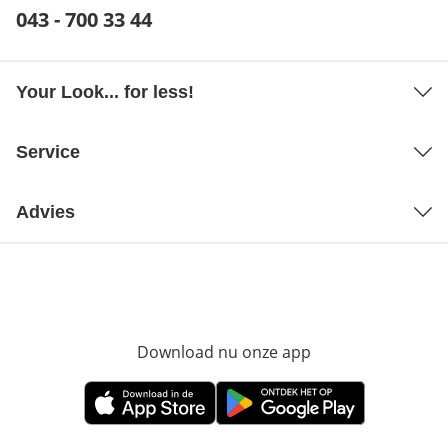
Telefoonnummer:
043 - 700 33 44
Opent telefoonclient
Your Look... for less!
Service
Advies
Download nu onze app
Opent in nieuw ve
Opent in nieuw venster
Opent in nieuw venster