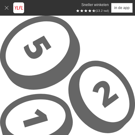
Sneller winkelen
in de app
(13.2 tsd)
Overslaan naar hoofdinhoud