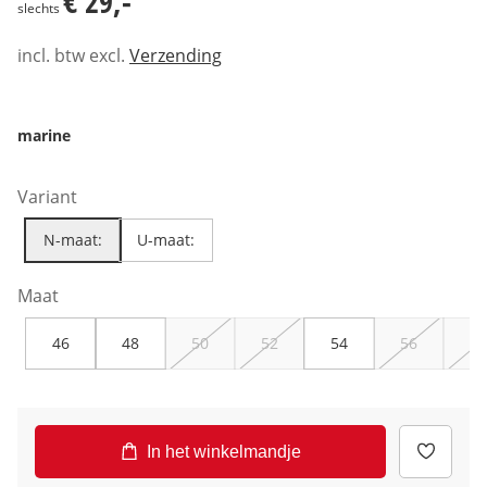
€ 29,-
slechts
incl. btw excl.
Verzending
marine
Variant
N-maat:
U-maat:
Maat
46
48
50
52
54
56
58
In het winkelmandje