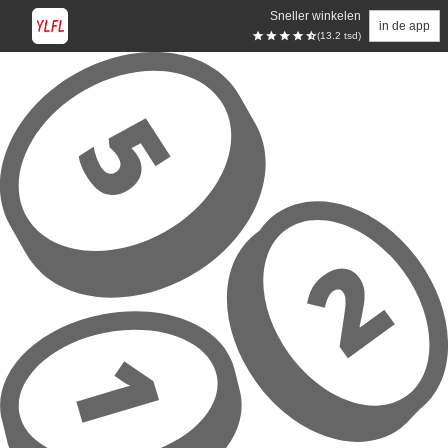
Sneller winkelen
in de app
(13.2 tsd)
Overslaan naar hoofdinhoud