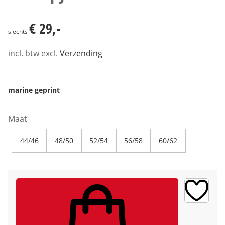
€ 29,-
€ 29,-
slechts
incl. btw excl.
Verzending
marine geprint
Maat
44/46
48/50
52/54
56/58
60/62