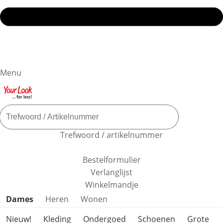
Menu
Trefwoord / artikelnummer
Bestelformulier
Verlanglijst
Winkelmandje
Productcategorieën overslaan
Dames
Heren
Wonen
Nieuw!
Kleding
Ondergoed
Schoenen
Grote