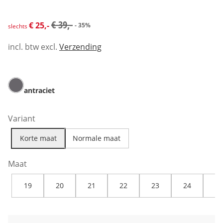
kortingsprijs: € 25,-, vorige prijs: € 39,-
€ 39,-
€ 25,-
- 35%
slechts
incl. btw excl.
Verzending
antraciet
Variant
Korte maat
Normale maat
Maat
19
20
21
22
23
24
25