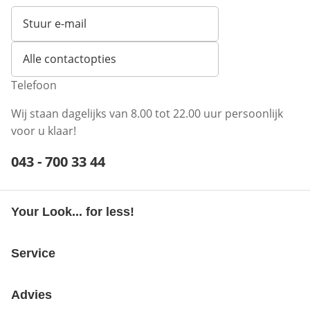
Stuur e-mail
Opent e-mailclient
Alle contactopties
Telefoon
Wij staan dagelijks van 8.00 tot 22.00 uur persoonlijk
voor u klaar!
Telefoonnummer:
043 - 700 33 44
Opent telefoonclient
Your Look... for less!
Service
Advies