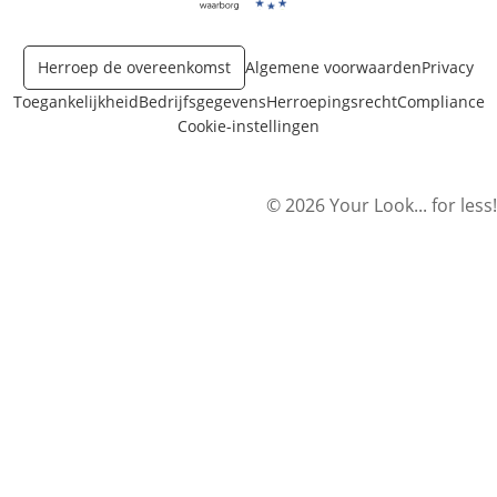
Opent in nieuw venster
Opent in nieuw venster
Herroep de overeenkomst
Algemene voorwaarden
Privacy
Toegankelijkheid
Bedrijfsgegevens
Herroepingsrecht
Compliance
Cookie-instellingen
© 2026 Your Look... for less!