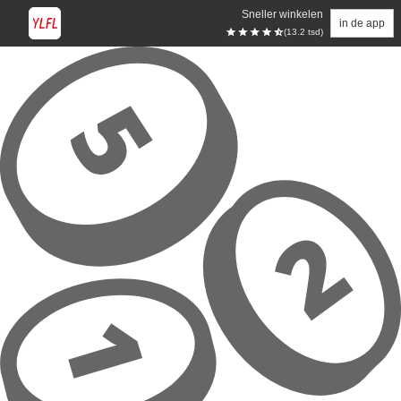
Sneller winkelen
in de app
(13.2 tsd)
Overslaan naar hoofdinhoud