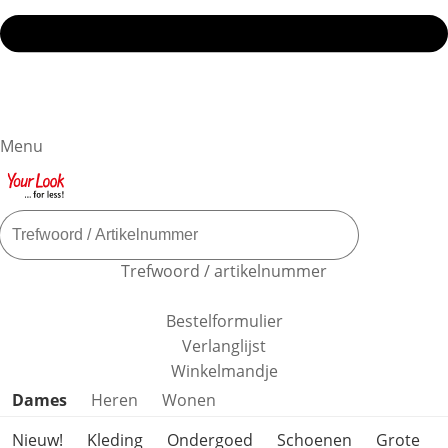
Menu
Trefwoord / artikelnummer
Bestelformulier
Verlanglijst
Winkelmandje
Productcategorieën overslaan
Dames
Heren
Wonen
Nieuw!
Kleding
Ondergoed
Schoenen
Grote