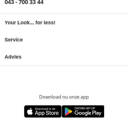
Telefoonnummer:
043 - 700 33 44
Opent telefoonclient
Your Look... for less!
Service
Advies
Download nu onze app
Opent in nieuw ve
Opent in nieuw venster
Opent in nieuw venster