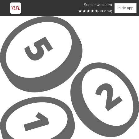
Sneller winkelen
in de app
(13.2 tsd)
Overslaan naar hoofdinhoud