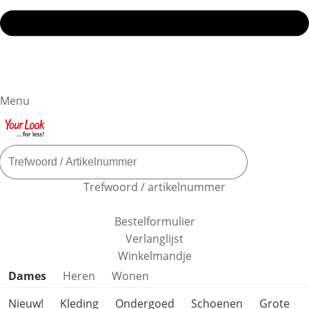
Menu
Trefwoord / artikelnummer
Bestelformulier
Verlanglijst
Winkelmandje
Productcategorieën overslaan
Dames
Heren
Wonen
Nieuw!
Kleding
Ondergoed
Schoenen
Grote