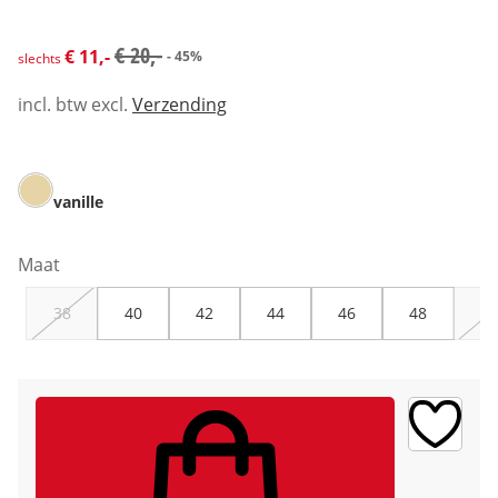
kortingsprijs: € 11,-, vorige prijs: € 20,-
€ 20,-
€ 11,-
- 45%
slechts
incl. btw excl.
Verzending
vanille
Maat
38
40
42
44
46
48
50