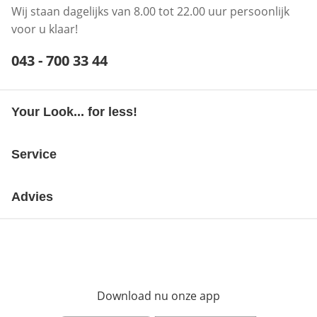
Wij staan dagelijks van 8.00 tot 22.00 uur persoonlijk
voor u klaar!
Telefoonnummer:
043 - 700 33 44
Opent telefoonclient
Your Look... for less!
Service
Advies
Download nu onze app
Opent in nieuw ve