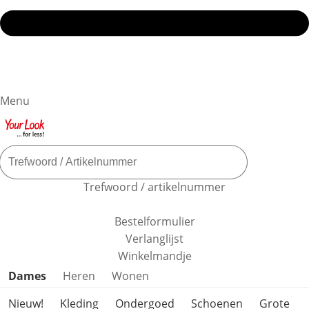
Menu
Trefwoord / artikelnummer
Bestelformulier
Verlanglijst
Winkelmandje
Productcategorieën overslaan
Dames
Heren
Wonen
Nieuw!
Kleding
Ondergoed
Schoenen
Grote