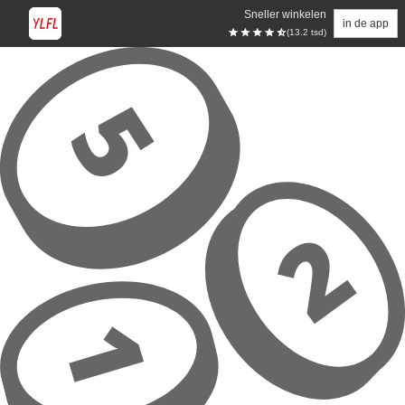
Sneller winkelen
in de app
(13.2 tsd)
Overslaan naar hoofdinhoud