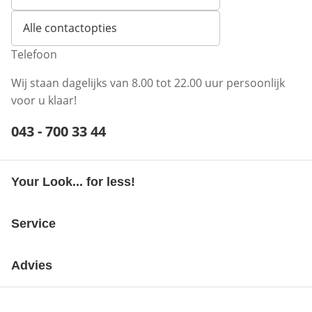
Opent e-mailclient
Alle contactopties
Telefoon
Wij staan dagelijks van 8.00 tot 22.00 uur persoonlijk
voor u klaar!
Telefoonnummer:
043 - 700 33 44
Opent telefoonclient
Your Look... for less!
Service
Advies