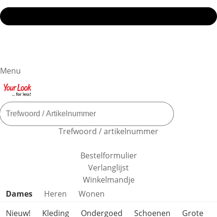
Menu
Trefwoord / artikelnummer
Bestelformulier
Verlanglijst
Winkelmandje
Productcategorieën overslaan
Dames
Heren
Wonen
Nieuw!
Kleding
Ondergoed
Schoenen
Grote