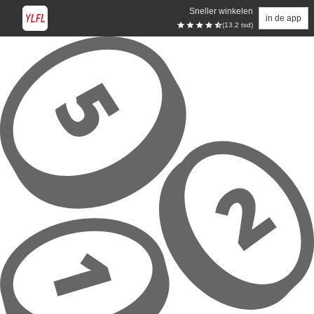
Sneller winkelen
in de app
(13.2 tsd)
Overslaan naar hoofdinhoud