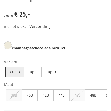
€ 25,-
€ 25,-
slechts
incl. btw excl.
Verzending
champagne/chocolade bedrukt
Variant
Cup B
Cup C
Cup D
Maat
38B
40B
42B
44B
46B
48B
50