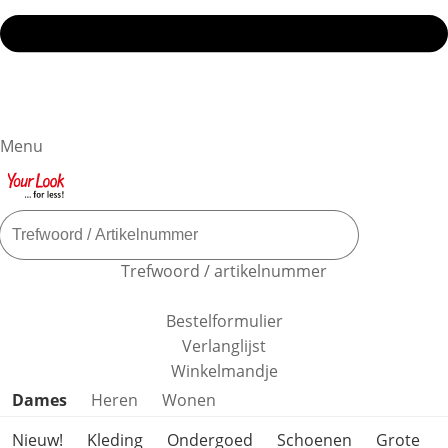
Menu
Trefwoord / artikelnummer
Bestelformulier
Verlanglijst
Winkelmandje
Productcategorieën overslaan
Dames
Heren
Wonen
Nieuw!
Kleding
Ondergoed
Schoenen
Grote