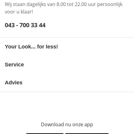
Wij staan dagelijks van 8.00 tot 22.00 uur persoonlijk
voor u klaar!
Telefoonnummer:
043 - 700 33 44
Opent telefoonclient
Your Look... for less!
Service
Advies
Download nu onze app
Opent in nieuw ve