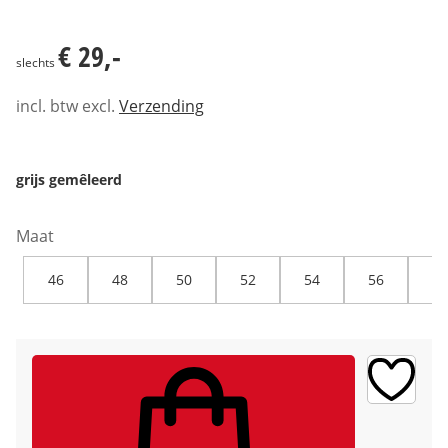
€ 29,-
€ 29,-
slechts
incl. btw excl.
Verzending
grijs gemêleerd
Maat
46
48
50
52
54
56
58