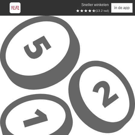
Sneller winkelen
in de app
(13.2 tsd)
Overslaan naar hoofdinhoud